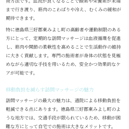
術方法です。血流が良くなることで酸素や栄養素が末端
まで行き渡り、筋肉のこわばりや冷え、むくみの緩和が
訪問マッサージの定期利用で得られる変化
期待できます。
血流改善を目指すなら自宅施術が安心
訪問マッサージで血流改善を自宅から始め
特に徳島県三好郡東みよし町の高齢者や運動制限のある
る
方にとって、定期的な訪問マッサージは血液循環を促進
し、筋肉や関節の柔軟性を高めることで生活動作の維持
自宅施術の安心感と訪問マッサージの特徴
に大きく貢献します。専門の施術者が身体の状態を見極
血液循環促進に訪問マッサージが選ばれる
めながら適切な手技を用いるため、安全かつ効果的なケ
理由
アが可能です。
訪問マッサージは血流不良の悩みに寄り添
う
移動負担を減らす訪問マッサージの魅力
施術内容と血流ケアに強い訪問マッサージ
訪問マッサージの最大の魅力は、通院による移動負担を
訪問によるマッサージで痛みやこわばりを軽減
軽減できる点にあります。徳島県三好郡東みよし町のよ
訪問マッサージで痛みとこわばりを和らげ
うな地方では、交通手段が限られているため、移動が困
る
難な方にとって自宅での施術は大きなメリットです。