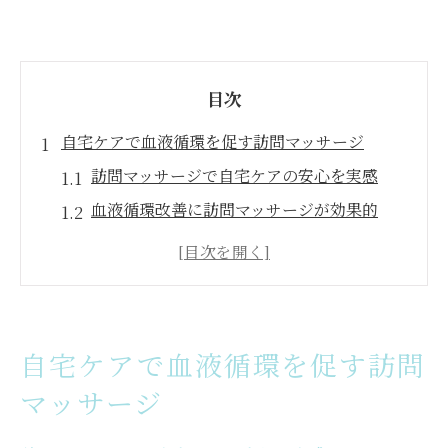
目次
自宅ケアで血液循環を促す訪問マッサージ
訪問マッサージで自宅ケアの安心を実感
血液循環改善に訪問マッサージが効果的
移動負担を減らす訪問マッサージの魅力
寝たきり予防に訪問マッサージが役立つ理
由
自宅で受ける訪問マッサージの流れと特徴
自宅ケアで血液循環を促す訪問
動きやすさを保つ徳島県東みよし町の選択肢
マッサージ
訪問マッサージで動きやすい体づくりを支
援