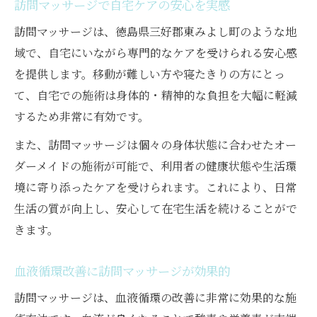
訪問マッサージで自宅ケアの安心を実感
自宅中心の生活に訪問マッサージが最適な
訪問マッサージは、徳島県三好郡東みよし町のような地
理由
域で、自宅にいながら専門的なケアを受けられる安心感
訪問マッサージと他サービスの違いを比較
を提供します。移動が難しい方や寝たきりの方にとっ
日常動作の維持に訪問マッサージが有効
て、自宅での施術は身体的・精神的な負担を大幅に軽減
訪問マッサージが叶える地域密着のケア
するため非常に有効です。
寝たきりの悩みに対応した訪問マッサージの価
また、訪問マッサージは個々の身体状態に合わせたオー
値
ダーメイドの施術が可能で、利用者の健康状態や生活環
寝たきり予防に訪問マッサージが果たす役
境に寄り添ったケアを受けられます。これにより、日常
割
生活の質が向上し、安心して在宅生活を続けることがで
訪問マッサージで生活の質向上を目指す方
きます。
法
血液循環改善に訪問マッサージが効果的
血液循環を促す訪問マッサージの実践例
寝たきりの方に最適な訪問マッサージ活用
訪問マッサージは、血液循環の改善に非常に効果的な施
法