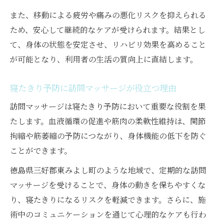
自宅で受ける訪問マッサージの痛み対策
また、移動による疲労や痛みの悪化リスクを抑えられる
血液循環改善が痛み軽減につながる理由
ため、安心して継続的なケアが受けられます。結果とし
訪問マッサージの柔軟施術で動作を楽に
て、身体の状態を安定させ、リハビリ効果を高めること
生活の負担減に役立つ訪問マッサージ法
が可能となり、利用者の生活の質向上に直結します。
家族の介護負担を減らすための具体策
寝たきり予防に訪問マッサージが役立つ理由
訪問マッサージで介護負担の軽減を図る方
法
訪問マッサージは寝たきり予防において重要な役割を果
家族の不安に寄り添う訪問マッサージの強
たします。血液循環の促進や筋肉の柔軟性維持は、関節
み
拘縮や筋萎縮の予防につながり、身体機能の低下を防ぐ
ことができます。
訪問マッサージ活用で介護がもっと楽にな
る
徳島県三好郡東みよし町のような地域で、定期的な訪問
自宅ケアと訪問マッサージの両立メリット
マッサージを受けることで、身体の動きを保ちやすくな
り、寝たきりになるリスクを軽減できます。さらに、施
訪問マッサージで家族も安心のケア環境に
術中のコミュニケーションを通じて心理的なケアも行わ