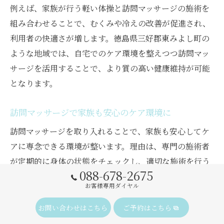
例えば、家族が行う軽い体操と訪問マッサージの施術を
組み合わせることで、むくみや冷えの改善が促進され、
利用者の快適さが増します。徳島県三好郡東みよし町の
ような地域では、自宅でのケア環境を整えつつ訪問マッ
サージを活用することで、より質の高い健康維持が可能
となります。
訪問マッサージで家族も安心のケア環境に
訪問マッサージを取り入れることで、家族も安心してケ
アに専念できる環境が整います。理由は、専門の施術者
が定期的に身体の状態をチェックし、適切な施術を行う
088-678-2675
ため、家族が抱えがちな「適切なケアができているか」
お客様専用ダイヤル
という不安を軽減できるからです。具体例として、施術
者が利用者の変化を細かく観察し、必要に応じてケア方
お問い合わせはこちら
ご予約はこちら
法のアドバイスを提供することで、家族のケアスキル向