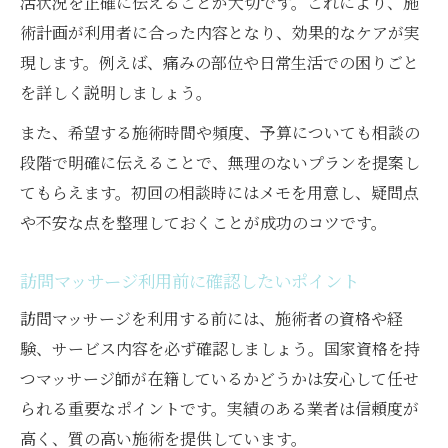
活状況を正確に伝えることが大切です。これにより、施
訪問マッサージ書類提出でよくある質問を
術計画が利用者に合った内容となり、効果的なケアが実
解説
現します。例えば、痛みの部位や日常生活での困りごと
訪問マッサージ依頼時の適切な伝え方とは
を詳しく説明しましょう。
訪問マッサージの同意書作成を円滑に進め
また、希望する施術時間や頻度、予算についても相談の
る方法
段階で明確に伝えることで、無理のないプランを提案し
訪問マッサージと他サービスの違いを知る
てもらえます。初回の相談時にはメモを用意し、疑問点
訪問マッサージと訪問リハビリの違いを徹
や不安な点を整理しておくことが成功のコツです。
底解説
訪問マッサージ利用前に確認したいポイント
訪問マッサージの特徴と他サービス比較
訪問マッサージを利用する前には、施術者の資格や経
訪問マッサージ選択時のメリットと注意点
験、サービス内容を必ず確認しましょう。国家資格を持
訪問マッサージ利用者の体験談と評価ポイ
つマッサージ師が在籍しているかどうかは安心して任せ
ント
られる重要なポイントです。実績のある業者は信頼度が
訪問マッサージと自費サービスの違いを確
高く、質の高い施術を提供しています。
認