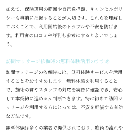
加えて、保険適用の範囲や自己負担額、キャンセルポリ
トラブル回避のための確認事項とは
シーも事前に把握することが大切です。これらを理解し
訪問マッサージ依頼時のトラブル防止策
ておくことで、利用開始後のトラブルや不安を防げま
訪問マッサージ利用時の契約内容確認の重
す。利用者の口コミや評判も参考にするとよいでしょ
要性
う。
訪問マッサージの資格確認と安心な選び方
訪問マッサージキャンセル規定の理解が大
訪問マッサージ依頼時の無料体験活用のすすめ
切
訪問マッサージの依頼時には、無料体験サービスを活用
訪問マッサージ料金や規約トラブルを防ぐ
することをおすすめします。無料体験を利用すること
方法
で、施術の質やスタッフの対応を実際に確認でき、安心
介護保険と医療保険の併用方法ガイド
して本契約に進めるか判断できます。特に初めて訪問マ
訪問マッサージの介護保険併用ポイント解
ッサージを利用する方にとっては、不安を軽減する有効
説
な方法です。
訪問マッサージ医療保険適用の基礎知識
無料体験は多くの業者で提供されており、施術の流れや