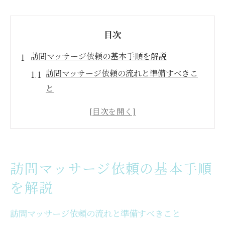
目次
訪問マッサージ依頼の基本手順を解説
訪問マッサージ依頼の流れと準備すべきこ
と
訪問マッサージを受けるための相談方法の
コツ
訪問マッサージ利用前に確認したいポイン
ト
訪問マッサージ依頼の基本手順
訪問マッサージ依頼時の無料体験活用のす
を解説
すめ
訪問マッサージ業者選びで重視すべき視点
訪問マッサージ依頼の流れと準備すべきこと
保険適用で訪問マッサージを受ける流れ