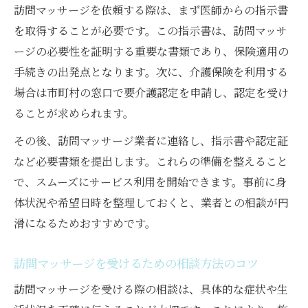
訪問マッサージを依頼する際は、まず医師からの指示書
訪問マッサージを保険適用で始める流れを
を取得することが必要です。この指示書は、訪問マッサ
解説
ージの必要性を証明する重要な書類であり、保険適用の
訪問マッサージ保険利用時の必要手続きま
手続きの出発点となります。次に、介護保険を利用する
とめ
場合は市町村の窓口で要介護認定を申請し、認定を受け
訪問マッサージの医師同意書取得のポイン
ることが求められます。
ト
その後、訪問マッサージ業者に連絡し、指示書や認定証
訪問マッサージの保険適用条件を確認しよ
など必要書類を提出します。これらの準備を整えること
う
で、スムーズにサービス利用を開始できます。事前に身
訪問マッサージの保険手続き失敗例への対
体状況や希望日時を整理しておくと、業者との相談が円
策
滑になるためおすすめです。
必要書類と依頼時のポイントを押さえる
訪問マッサージに必要な書類と取得方法
訪問マッサージを受けるための相談方法のコツ
訪問マッサージ依頼時の書類準備完全ガイ
訪問マッサージを受ける際の相談は、具体的な症状や生
ド