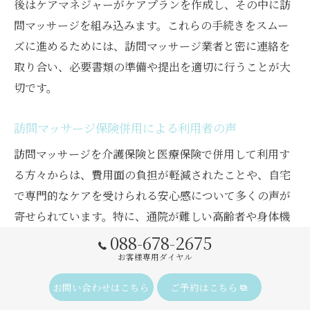
後はケアマネジャーがケアプランを作成し、その中に訪
問マッサージを組み込みます。これらの手続きをスムー
ズに進めるためには、訪問マッサージ業者と密に連絡を
取り合い、必要書類の準備や提出を適切に行うことが大
切です。
訪問マッサージ保険併用による利用者の声
訪問マッサージを介護保険と医療保険で併用して利用す
る方々からは、費用面の負担が軽減されたことや、自宅
で専門的なケアを受けられる安心感について多くの声が
寄せられています。特に、通院が難しい高齢者や身体機
能が低下した方にとって、自宅訪問のサービスは生活の
088-678-2675
質を大きく向上させる要素となっています。
お客様専用ダイヤル
また、利用者の中には、両保険の併用によって継続的な
お問い合わせはこちら
ご予約はこちら
施術が可能となり、身体の痛みやこわばりが改善された