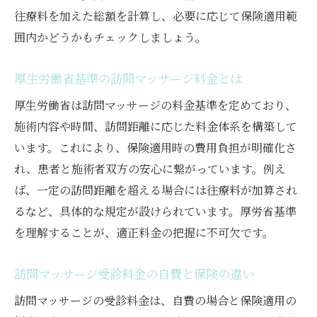
往療料を加えた総額を計算し、必要に応じて保険適用範
自費と保険の訪問マッサージ料金比較ポイ
囲内かどうかもチェックしましょう。
ント
訪問マッサージを自費利用する際の注意点
厚生労働省基準の訪問マッサージ料金とは
保険適用時の訪問マッサージ自己負担額と
厚生労働省は訪問マッサージの料金基準を定めており、
は
施術内容や時間、訪問距離に応じた料金体系を構築して
訪問マッサージ選択時の料金比較と判断基
います。これにより、保険適用時の費用負担が明確化さ
準
れ、患者と施術者双方の安心に繋がっています。例え
自費・保険それぞれの訪問マッサージ料金
ば、一定の訪問距離を超える場合には往療料が加算され
表
るなど、具体的な規定が設けられています。厚労省基準
往療料が加算されるケースのポイント
を理解することが、適正料金の把握に不可欠です。
訪問マッサージの往療料の加算条件と計算
方法
訪問マッサージ受診料金の自費と保険の違い
往療料が必要な訪問マッサージの具体例
訪問マッサージの受診料金は、自費の場合と保険適用の