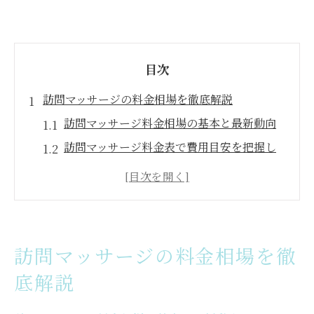
目次
訪問マッサージの料金相場を徹底解説
訪問マッサージ料金相場の基本と最新動向
訪問マッサージ料金表で費用目安を把握し
よう
厚生労働省基準の訪問マッサージ料金とは
訪問マッサージ受診料金の自費と保険の違
い
訪問マッサージの料金相場を徹
訪問マッサージの料金相場と時間別の特徴
底解説
料金相場から見る訪問マッサージ選びのコ
ツ