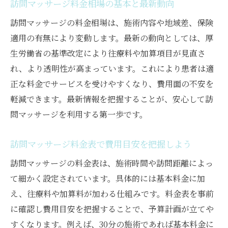
訪問マッサージ料金相場の基本と最新動向
保険適用による訪問マッサージ費用の仕組み
訪問マッサージの料金相場は、施術内容や地域差、保険
訪問マッサージの保険適用範囲と条件を解
適用の有無により変動します。最新の動向としては、厚
説
生労働省の基準改定により往療料や加算項目が見直さ
保険と自費で異なる訪問マッサージ料金比
れ、より透明性が高まっています。これにより患者は適
較
正な料金でサービスを受けやすくなり、費用面の不安を
訪問マッサージの保険適用申請手続きの流
軽減できます。最新情報を把握することが、安心して訪
れ
問マッサージを利用する第一歩です。
自己負担割合が変わる訪問マッサージ費用
の仕組み
訪問マッサージ料金表で費用目安を把握しよう
保険適用と訪問マッサージの限度額につい
訪問マッサージの料金表は、施術時間や訪問距離によっ
て
て細かく設定されています。具体的には基本料金に加
保険で受ける訪問マッサージの料金相場
え、往療料や加算料が加わる仕組みです。料金表を事前
自費と保険の訪問マッサージ費用比較
に確認し費用目安を把握することで、予算計画が立てや
すくなります。例えば、30分の施術であれば基本料金に
訪問マッサージ自費料金と保険料金の違い