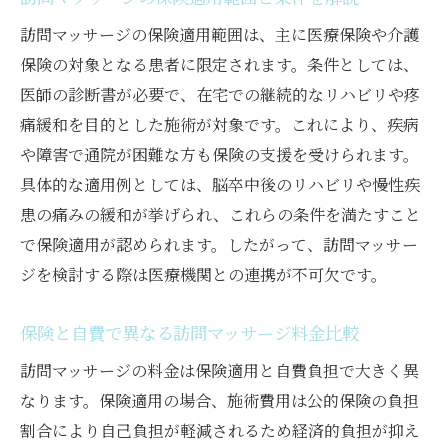
用法
訪問マッサージの保険適用範囲は、主に医療保険や介護
トラブル時に役立つ訪問マッサージ相談先
保険の対象となる患者に限定されます。条件としては、
の活用
医師の診断書が必要で、在宅での継続的なリハビリや疼
施術時間ごとに変わる料金の考え方
痛緩和を目的とした施術が対象です。これにより、疾病
訪問マッサージ施術時間別料金の仕組み
や障害で通院が困難な方も保険の支援を受けられます。
施術時間の長さで変動する訪問マッサージ
具体的な適用例としては、脳卒中後のリハビリや慢性疾
受診料金
患の痛みの緩和が挙げられ、これらの条件を満たすこと
訪問マッサージ料金表で時間ごとに比較し
で保険適用が認められます。したがって、訪問マッサー
よう
ジを検討する際は医療機関との連携が不可欠です。
施術内容と訪問マッサージ料金の関係を整
保険と自費で異なる訪問マッサージ料金比較
理
訪問マッサージの時間設定と最適な選び方
訪問マッサージの料金は保険適用と自費負担で大きく異
なります。保険適用の場合、施術費用は公的保険の負担
料金を抑えた訪問マッサージ時間配分のコ
割合により自己負担が軽減されるため経済的負担が抑え
ツ