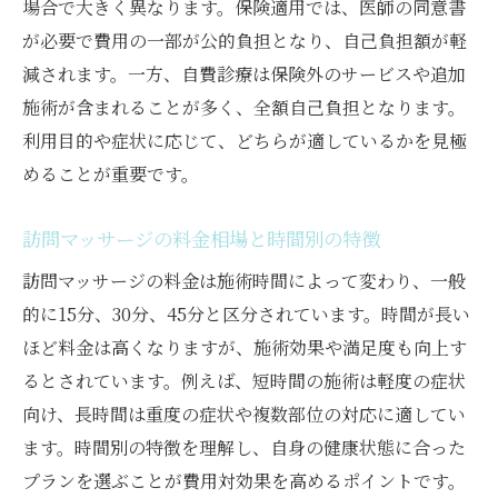
訪問マッサージの往療料と距離の関係を解
場合で大きく異なります。保険適用では、医師の同意書
説
が必要で費用の一部が公的負担となり、自己負担額が軽
減されます。一方、自費診療は保険外のサービスや追加
往療料加算時の訪問マッサージ料金の変動
施術が含まれることが多く、全額自己負担となります。
点
利用目的や症状に応じて、どちらが適しているかを見極
訪問マッサージの往療料と保険適用の注意
めることが重要です。
点
往療料を含めた訪問マッサージ費用の目安
訪問マッサージの料金相場と時間別の特徴
料金改定2024年版の最新情報まとめ
訪問マッサージの料金は施術時間によって変わり、一般
訪問マッサージ料金改定2024年の主な変更
的に15分、30分、45分と区分されています。時間が長い
点
ほど料金は高くなりますが、施術効果や満足度も向上す
最新の訪問マッサージ受診料金の特徴
るとされています。例えば、短時間の施術は軽度の症状
2024年の保険適用訪問マッサージ費用の動
向け、長時間は重度の症状や複数部位の対応に適してい
向
ます。時間別の特徴を理解し、自身の健康状態に合った
訪問マッサージ料金表2024年版で確認する
プランを選ぶことが費用対効果を高めるポイントです。