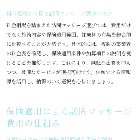
方法
料金相場から見る訪問マッサージ選びのコツ
改定後の訪問マッサージ料金相場を検証
厚生労働省発表の訪問マッサージ料金改定
料金相場を踏まえた訪問マッサージ選びでは、費用だけ
情報
でなく施術内容や保険適用範囲、往療料の有無を総合的
訪問マッサージ利用時のトラブル回避法
に比較することが大切です。具体的には、複数の事業者
の料金表を確認し、保険適用条件や加算項目の説明を受
訪問マッサージ利用時に多いトラブル事例
けることを推奨します。これにより、無駄な出費を抑え
と対策
つつ、最適なサービスが選択可能です。信頼できる情報
訪問マッサージ料金のトラブルを防ぐチェ
源を活用し、納得のいく選択を心掛けましょう。
ックポイント
安心して利用するための訪問マッサージ契
約の注意点
保険適用による訪問マッサージ
訪問マッサージ受診料金の明細確認で予防
費用の仕組み
できる問題
賠償保険の有無と訪問マッサージの安全利
訪問マッサージの保険適用範囲と条件を解説