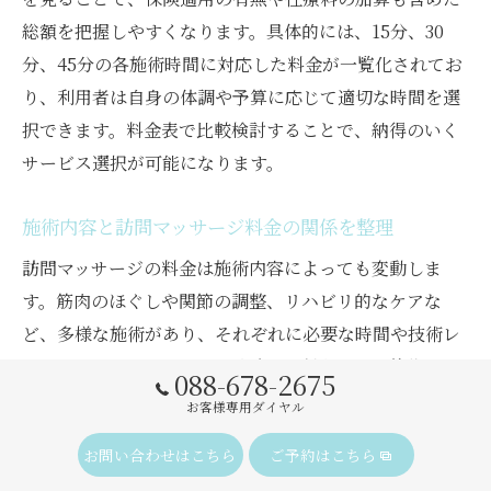
総額を把握しやすくなります。具体的には、15分、30
分、45分の各施術時間に対応した料金が一覧化されてお
り、利用者は自身の体調や予算に応じて適切な時間を選
択できます。料金表で比較検討することで、納得のいく
サービス選択が可能になります。
施術内容と訪問マッサージ料金の関係を整理
訪問マッサージの料金は施術内容によっても変動しま
す。筋肉のほぐしや関節の調整、リハビリ的なケアな
ど、多様な施術があり、それぞれに必要な時間や技術レ
ベルが異なるためです。保険適用の対象となる施術は一
088-678-2675
定の基準を満たす必要があり、これにより料金体系が整
お客様専用ダイヤル
備されています。施術内容を正しく理解し、料金との関
お問い合わせはこちら
ご予約はこちら
係を整理することで、利用者は自分に最適なサービスを