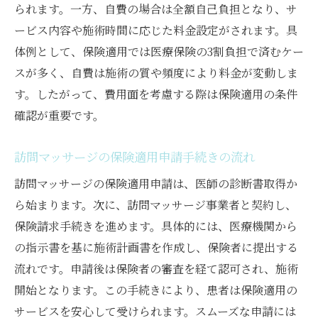
られます。一方、自費の場合は全額自己負担となり、サ
安心して選ぶ訪問マッサージの料金表活用術
ービス内容や施術時間に応じた料金設定がされます。具
訪問マッサージ料金表の見方と比較のポイ
体例として、保険適用では医療保険の3割負担で済むケー
ント
スが多く、自費は施術の質や頻度により料金が変動しま
最新情報を反映した訪問マッサージ料金表
す。したがって、費用面を考慮する際は保険適用の条件
活用法
確認が重要です。
訪問マッサージ選択時の信頼できる料金表
チェック
訪問マッサージの保険適用申請手続きの流れ
料金表から読み取る訪問マッサージの費用
訪問マッサージの保険適用申請は、医師の診断書取得か
感
ら始まります。次に、訪問マッサージ事業者と契約し、
訪問マッサージ料金表でトラブル防止につ
保険請求手続きを進めます。具体的には、医療機関から
なげる
の指示書を基に施術計画書を作成し、保険者に提出する
自分に合った訪問マッサージ料金表の選び
流れです。申請後は保険者の審査を経て認可され、施術
方
開始となります。この手続きにより、患者は保険適用の
サービスを安心して受けられます。スムーズな申請には