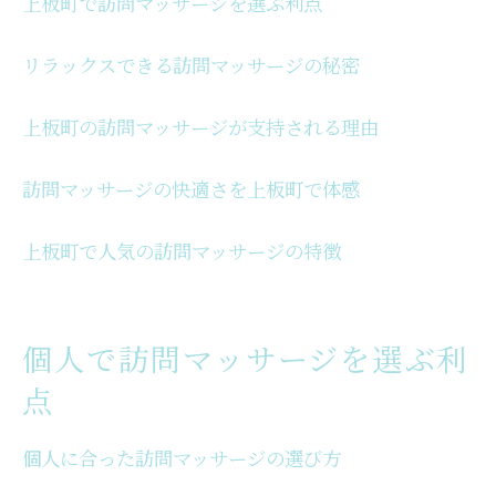
上板町で訪問マッサージを選ぶ利点
個別対応の訪問マッサージの利便性
訪問マッサージで得られる個人のメリット
リラックスできる訪問マッサージの秘密
自宅で訪問マッサージを楽しむ方法
徳島県板野郡で訪問マッサージの魅力
上板町の訪問マッサージが支持される理由
板野郡で訪問マッサージの特徴とは
訪問マッサージの快適さを上板町で体感
徳島県で訪問マッサージが支持される理由
訪問マッサージの選び方と板野郡の特性
上板町で人気の訪問マッサージの特徴
徳島県板野郡で訪問マッサージの利点
板野郡で訪問マッサージを楽しむコツ
訪問マッサージの人気の秘密を探る
個人で訪問マッサージを選ぶ利
自宅で訪問マッサージを楽しむ方法
点
自宅で訪問マッサージを受ける利点
個人に合った訪問マッサージの選び方
訪問マッサージを自宅で快適に受ける方法