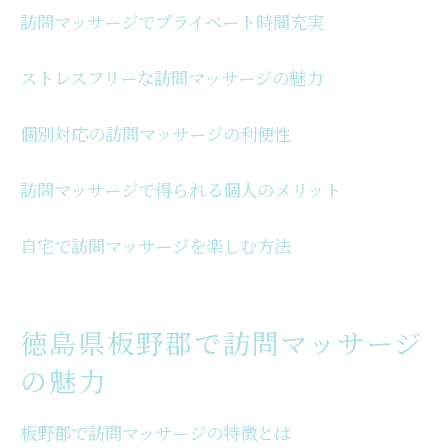
リラックスできる自宅訪問マッサージ
訪問マッサージでプライベート時間充実
自宅で訪問マッサージを楽しむための秘訣
訪問マッサージが自宅で人気の理由
ストレスフリーな訪問マッサージの魅力
自宅での訪問マッサージの楽しみ方
個別対応の訪問マッサージの利便性
訪問マッサージが上板町で人気の理由
上板町で訪問マッサージが選ばれる背景
訪問マッサージで得られる個人のメリット
訪問マッサージの人気の秘密を探る
上板町で訪問マッサージが支持される理由
自宅で訪問マッサージを楽しむ方法
訪問マッサージの選び方と上板町の特性
上板町で訪問マッサージの利点とは
徳島県板野郡で訪問マッサージ
訪問マッサージで上板町の生活が豊かに
の魅力
板野郡で訪問マッサージのメリットを探る
板野郡での訪問マッサージの魅力とは
板野郡で訪問マッサージの特徴とは
訪問マッサージが板野郡で注目される理由