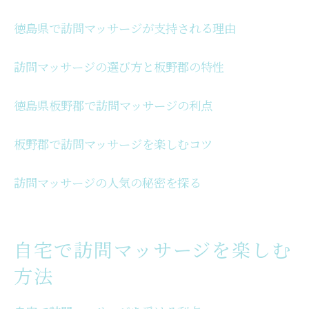
板野郡で訪問マッサージの利点を活かす
徳島県で訪問マッサージが支持される理由
訪問マッサージの人気の秘密を板野郡で探
る
訪問マッサージの選び方と板野郡の特性
板野郡で訪問マッサージを楽しむコツ
徳島県板野郡で訪問マッサージの利点
板野郡の訪問マッサージが支持される理由
個人に適した訪問マッサージの選び方
板野郡で訪問マッサージを楽しむコツ
個人に合った訪問マッサージの選び方
訪問マッサージの人気の秘密を探る
訪問マッサージで個別対応の魅力を享受
個人に最適な訪問マッサージを選ぶコツ
ストレスを解消する訪問マッサージの選び
自宅で訪問マッサージを楽しむ
方
方法
訪問マッサージで得られる個人のメリット
自宅で訪問マッサージを楽しむ秘訣