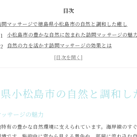
目次
訪問マッサージで徳島県小松島市の自然と調和した癒し
小松島市の豊かな自然に包まれた訪問マッサージの魅
自然の力を活かす訪問マッサージの効果とは
自然環境がもたらす訪問マッサージのリラクゼーショ
徳島県小松島市の自然と訪問マッサージの融合
訪問マッサージで味わう小松島市の自然の恵み
小松島市における訪問マッサージの自然調和の重要性
島県小松島市の自然と調和し
自宅で体験訪問マッサージの魅力と利便性
訪問マッサージで自宅がリラクゼーションの場に
マッサージの魅力
自宅での訪問マッサージがなぜ人気なのか
地特有の豊かな自然環境に支えられています。海岸線のす
訪問マッサージの利便性を活かした癒しの時間
環境です。施術中に窓から見える景色や、部屋に流れ込む