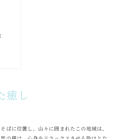
力
ン効果
た癒し
ぐそばに位置し、山々に囲まれたこの地域は、
自然の風は、心身をリラックスさせる助けとな