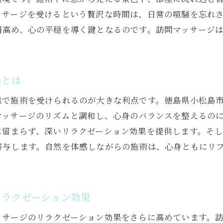
時間を有効活用する訪問マッサージの魅力
ッサージを受けるという贅沢な時間は、日常の喧騒を忘れ
自宅訪問でリラックスする訪問マッサージの特長
層高め、心の平穏を導く鍵となるのです。訪問マッサージ
訪問マッサージのメリットを自宅で最大限に活用
忙しい現代人に訪問マッサージが選ばれる理由
訪問マッサージが現代人のストレスを和らげる理由
果とは
時間管理が難しい現代人に便利な訪問マッサージ
態で施術を受けられるのが大きな利点です。徳島県小松島
訪問マッサージがもたらす心身の健康効果
マッサージのリズムと調和し、心身のバランスを整えるの
現代社会のニーズに応える訪問マッサージの魅力
に留まらず、深いリラクゼーション効果を提供します。そ
寄与します。自然を体感しながらの施術は、心身ともにリ
訪問マッサージが支持される背景と理由
忙しい生活に訪問マッサージが必要とされる理由
プロの施術が訪問マッサージで心身をリフレッシュ
リラクゼーション効果
訪問マッサージ師のプロフェッショナルな技術の魅力
プロの施術による訪問マッサージのリフレッシュ効果
ッサージのリラクゼーション効果をさらに高めています。