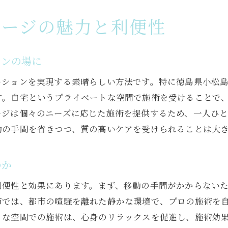
自然環境と調和する訪問マッサージの新しい形
訪問マッサージの新しいスタイルと自然の調和
サージの魅力と利便性
自然と調和する訪問マッサージの新たな試み
訪問マッサージがもたらす自然との共生
ョンの場に
自然環境と連携した訪問マッサージの革新
ーションを実現する素晴らしい方法です。特に徳島県小松
訪問マッサージの新しい形を創る自然との融合
す。自宅というプライベートな空間で施術を受けることで
自然と共に歩む訪問マッサージの新潮流
ージは個々のニーズに応じた施術を提供するため、一人ひ
動の手間を省きつつ、質の高いケアを受けられることは大
のか
利便性と効果にあります。まず、移動の手間がかからない
市では、都市の喧騒を離れた静かな環境で、プロの施術を
トな空間での施術は、心身のリラックスを促進し、施術効