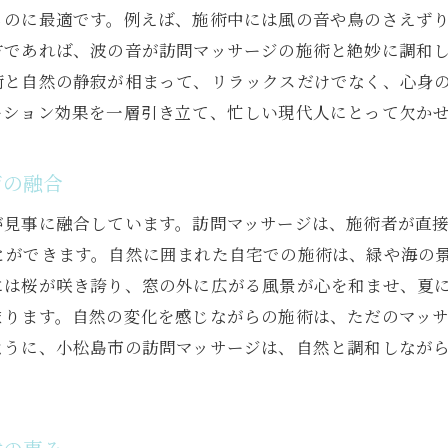
るのに最適です。例えば、施術中には風の音や鳥のさえずり
訪問マッサージのプロが届ける極上の癒し
方であれば、波の音が訪問マッサージの施術と絶妙に調和
心身をリフレッシュする訪問マッサージのプロの力
術と自然の静寂が相まって、リラックスだけでなく、心身
訪問マッサージで体感するプロの手技とその効果
ーション効果を一層引き立て、忙しい現代人にとって欠か
専門家が提供する訪問マッサージによる健康促進
徳島県小松島市で訪問マッサージを受けるメリットとは
ジの融合
小松島市で訪問マッサージを選ぶべき理由
が見事に融合しています。訪問マッサージは、施術者が直
地域特性を活かした訪問マッサージのメリット
とができます。自然に囲まれた自宅での施術は、緑や海の
徳島県小松島市の訪問マッサージが人気の理由
には桜が咲き誇り、窓の外に広がる風景が心を和ませ、夏
訪問マッサージが小松島市で特に推奨される理由
まります。自然の変化を感じながらの施術は、ただのマッ
小松島市での訪問マッサージの特徴と利点
ように、小松島市の訪問マッサージは、自然と調和しなが
訪問マッサージが小松島市で提供する特別な利点
小松島市の訪問マッサージで日常の疲れを癒す
訪問マッサージで日々の疲れをリセット