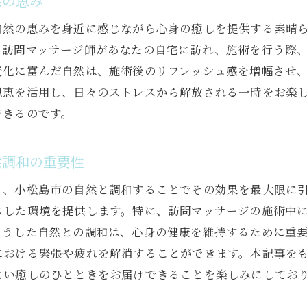
然の恵み
小松島市での訪問マッサージが日常疲労を解消
自然の恵みを身近に感じながら心身の癒しを提供する素晴
日常から解放される訪問マッサージの魅力
。訪問マッサージ師があなたの自宅に訪れ、施術を行う際
訪問マッサージで日常の疲れから解放される
変化に富んだ自然は、施術後のリフレッシュ感を増幅させ
恩恵を活用し、日々のストレスから解放される一時をお楽
小松島市での訪問マッサージが疲れに効く理由
できるのです。
訪問マッサージの施術で日常生活に活力を
訪問マッサージで身体と心に極上のリラクゼーションを
然調和の重要性
訪問マッサージで得られる心身のリラクゼーション効
極上のリラクゼーションを提供する訪問マッサージ
り、小松島市の自然と調和することでその効果を最大限に
スした環境を提供します。特に、訪問マッサージの施術中
心と身体を癒す訪問マッサージの極意
こうした自然との調和は、心身の健康を維持するために重
訪問マッサージで心身を癒す至福の時間
における緊張や疲れを解消することができます。本記事を
訪問マッサージがもたらす深いリラクゼーション
よい癒しのひとときをお届けできることを楽しみにしてお
身体と心を癒す訪問マッサージの魅力