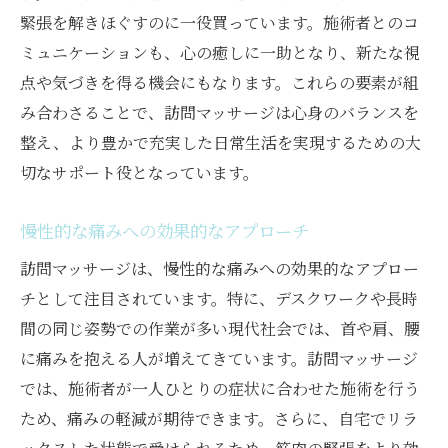
時間を有効活用したリフレッシュ方法
緊張を解きほぐすのに一役買っています。施術者とのコ
小松島市の自然と訪問マッサージで心身をリフ
ミュニケーションも、心の癒しに一助となり、新たな視
レッシュ
点や気づきを得る機会にもなります。これらの要素が組
み合わさることで、訪問マッサージは心身のバランスを
自然の中での訪問マッサージの特別な体験
整え、より豊かで充実した日常生活を実現するための大
環境がもたらすリラクゼーション効果
切なサポート役となっています。
自然の音と訪問マッサージの相乗効果
小松島市の風景が与える癒しの力
慢性的な痛みへの効果的なアプローチ
自然環境を活かした効果的なマッサージ
訪問マッサージは、慢性的な痛みへの効果的なアプロー
地元の自然と調和したリフレッシュ方法
チとして注目されています。特に、デスクワークや長時
地域の健康を支える訪問マッサージの役割を徹
間の同じ姿勢での作業が多い現代社会では、首や肩、腰
底解説
に痛みを抱える人が増えてきています。訪問マッサージ
訪問マッサージが地域にもたらす健康的な
では、施術者が一人ひとりの症状に合わせた施術を行う
影響
ため、痛みの軽減が期待できます。さらに、自宅でリラ
地域社会における訪問マッサージの重要性