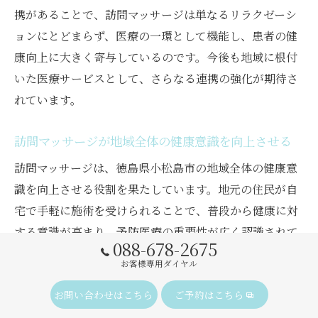
携があることで、訪問マッサージは単なるリラクゼーシ
ョンにとどまらず、医療の一環として機能し、患者の健
康向上に大きく寄与しているのです。今後も地域に根付
いた医療サービスとして、さらなる連携の強化が期待さ
れています。
訪問マッサージが地域全体の健康意識を向上させる
訪問マッサージは、徳島県小松島市の地域全体の健康意
識を向上させる役割を果たしています。地元の住民が自
宅で手軽に施術を受けられることで、普段から健康に対
する意識が高まり、予防医療の重要性が広く認識されて
088-678-2675
います。また、訪問マッサージの普及は地域の高齢者や
お客様専用ダイヤル
身体の不自由な方々にとっても健康的なライフスタイル
をサポートする一助となり、地域全体の健康増進につな
お問い合わせはこちら
ご予約はこちら
がっています。本記事を通じて訪問マッサージの利点を