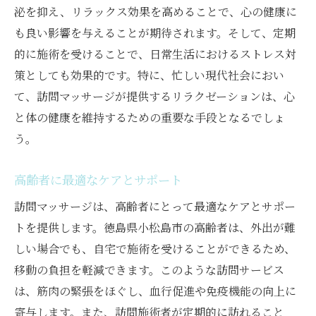
泌を抑え、リラックス効果を高めることで、心の健康に
実際に体験した人々の声を紹介
も良い影響を与えることが期待されます。そして、定期
驚きの効果を得た利用者の体験談
的に施術を受けることで、日常生活におけるストレス対
訪問マッサージによる心身の変化を実感す
策としても効果的です。特に、忙しい現代社会におい
る
て、訪問マッサージが提供するリラクゼーションは、心
期待を超える訪問マッサージの効果
と体の健康を維持するための重要な手段となるでしょ
体験者が語る訪問マッサージの魅力と効果
う。
高齢者に最適なケアとサポート
訪問マッサージは、高齢者にとって最適なケアとサポー
トを提供します。徳島県小松島市の高齢者は、外出が難
しい場合でも、自宅で施術を受けることができるため、
移動の負担を軽減できます。このような訪問サービス
は、筋肉の緊張をほぐし、血行促進や免疫機能の向上に
寄与します。また、訪問施術者が定期的に訪れること