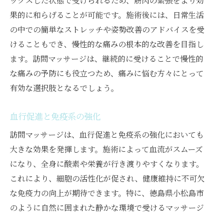
ックスした状態で受けられるため、筋肉の緊張をより効
果的に和らげることが可能です。施術後には、日常生活
訪問マッサージが高齢者を支援する方法
の中での簡単なストレッチや姿勢改善のアドバイスを受
地域住民のライフスタイルに合わせたケア
けることもでき、慢性的な痛みの根本的な改善を目指し
医療機関との連携による総合的な健康管理
ます。訪問マッサージは、継続的に受けることで慢性的
訪問マッサージが地域全体の健康意識を向
な痛みの予防にも役立つため、痛みに悩む方々にとって
上させる
有効な選択肢となるでしょう。
訪問マッサージで実感する徳島県小松島市の静
かな癒し
血行促進と免疫系の強化
静かな環境での施術がもたらす深いリラッ
訪問マッサージは、血行促進と免疫系の強化においても
クス
大きな効果を発揮します。施術によって血流がスムーズ
小松島市の静けさが心に与える影響
になり、全身に酸素や栄養が行き渡りやすくなります。
訪問マッサージで感じる静寂の力
これにより、細胞の活性化が促され、健康維持に不可欠
日常の喧騒から離れた癒しの時間
な免疫力の向上が期待できます。特に、徳島県小松島市
のように自然に囲まれた静かな環境で受けるマッサージ
静けさを活かしたマッサージのメリット