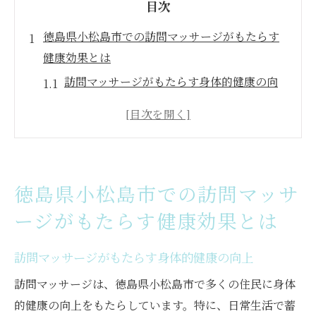
目次
徳島県小松島市での訪問マッサージがもたらす
健康効果とは
訪問マッサージがもたらす身体的健康の向
上
精神的リラクゼーションを促進する効果
慢性的な痛みへの効果的なアプローチ
血行促進と免疫系の強化
徳島県小松島市での訪問マッサ
訪問マッサージによるストレス軽減
ージがもたらす健康効果とは
高齢者に最適なケアとサポート
癒しのひとときを提供する訪問マッサージの魅
訪問マッサージがもたらす身体的健康の向上
力を探る
訪問マッサージは、徳島県小松島市で多くの住民に身体
個別にカスタマイズされた施術の魅力
的健康の向上をもたらしています。特に、日常生活で蓄
訪問マッサージの利便性と手軽さ