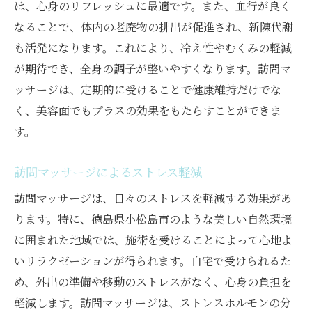
は、心身のリフレッシュに最適です。また、血行が良く
地域の持つ静かな雰囲気を活かした訪問マ
なることで、体内の老廃物の排出が促進され、新陳代謝
ッサージ
も活発になります。これにより、冷え性やむくみの軽減
徳島県小松島市で訪問マッサージを選ぶ理由と
が期待でき、全身の調子が整いやすくなります。訪問マ
その背景
ッサージは、定期的に受けることで健康維持だけでな
地元のニーズに応える訪問マッサージの魅
く、美容面でもプラスの効果をもたらすことができま
力
す。
選ばれる理由: 高品質な施術
地域に根付いた訪問マッサージの信頼性
訪問マッサージによるストレス軽減
個別ニーズに応えたパーソナライズ施術
訪問マッサージは、日々のストレスを軽減する効果があ
訪問マッサージの充実したサポート体制
ります。特に、徳島県小松島市のような美しい自然環境
地元の医療と連携した総合ケアの提供
に囲まれた地域では、施術を受けることによって心地よ
いリラクゼーションが得られます。自宅で受けられるた
訪問マッサージがもたらす驚きの効果を体験す
め、外出の準備や移動のストレスがなく、心身の負担を
る
軽減します。訪問マッサージは、ストレスホルモンの分
訪問マッサージで感じる新たな健康への道