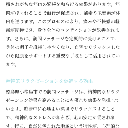
積されがちな筋肉の緊張を和らげる効果があります。筋
地元の熟練療法士による質の高い施術
肉がほぐれることで血行が促進され、酸素や栄養素が体
訪問マッサージで得られる心の癒し
内を巡ります。このプロセスにより、痛みや不快感の軽
小松島市での訪問マッサージのユニークな
減が期待でき、身体全体のコンディションが改善されま
体験
す。さらに、訪問マッサージを定期的に受けることで、
身体の調子を維持しやすくなり、自宅でリラックスしな
自然に囲まれた環境でのマッサージの効果
がら健康をサポートする重要な手段として活用されてい
訪問マッサージが忙しい日常に与えるリラック
ます。
ス効果
自宅でのマッサージがもたらす安らぎ
精神的リラクゼーションを促進する効果
日常のストレスを解消する秘訣
徳島県小松島市での訪問マッサージは、精神的なリラク
訪問マッサージで心身のバランスを再構築
ゼーション効果を高めることにも優れた効果を発揮して
忙しい生活に訪問マッサージを取り入れる
います。施術中に心地よい環境でリラックスすること
利点
で、精神的なストレスが和らぎ、心の安定が促されま
リラックスした空間での施術の効果
す。特に、自然に包まれた地域という特性が、心理的な